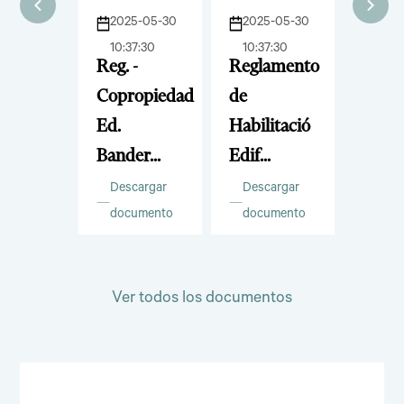
5-06-01
2025-05-30
2025-05-30
2025
1:04
10:37:30
10:37:30
10:37
era 76
Reg. -
Reglamento
Plan
 8.pdf
Copropiedad
de
EDIF
Ed.
Habilitació
BAN
cargar
umento
Bander...
Edif...
76.p...
Descargar
Descargar
Desc
documento
documento
docu
Ver todos los documentos